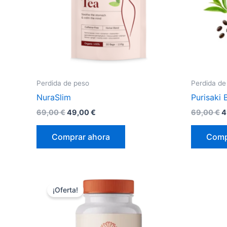
Perdida de peso
Perdida de
NuraSlim
Purisaki 
El
El
E
69,00
€
49,00
€
69,00
€
4
precio
precio
p
original
actual
o
Comprar ahora
Comp
era:
es:
e
69,00 €.
49,00 €.
6
¡Oferta!