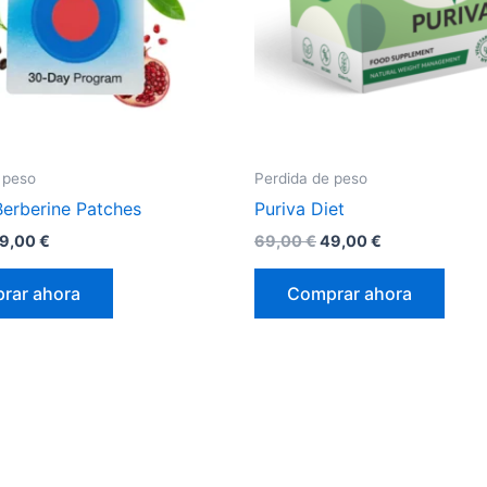
 peso
Perdida de peso
Berberine Patches
Puriva Diet
l
El
El
El
9,00
€
69,00
€
49,00
€
recio
precio
precio
precio
riginal
actual
original
actual
rar ahora
Comprar ahora
ra:
es:
era:
es:
9,00 €.
49,00 €.
69,00 €.
49,00 €.