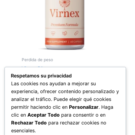
Perdida de peso
Virnex Diet
Respetamos su privacidad
El
El
69,00
€
49,00
€
precio
precio
Las cookies nos ayudan a mejorar su
original
actual
experiencia, ofrecer contenido personalizado y
Comprar ahora
era:
es:
69,00 €.
49,00 €.
analizar el tráfico. Puede elegir qué cookies
permitir haciendo clic en
Personalizar
. Haga
clic en
Aceptar Todo
para consentir o en
Rechazar Todo
para rechazar cookies no
←
1
2
esenciales.