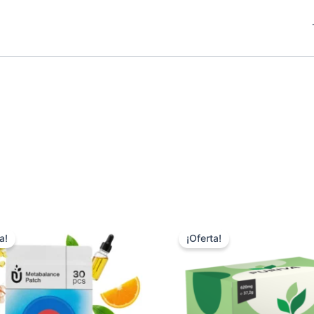
a!
¡Oferta!