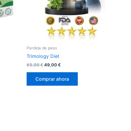
Perdida de peso
Trimology Diet
El
El
69,00
€
49,00
€
precio
precio
original
actual
Comprar ahora
era:
es:
69,00 €.
49,00 €.