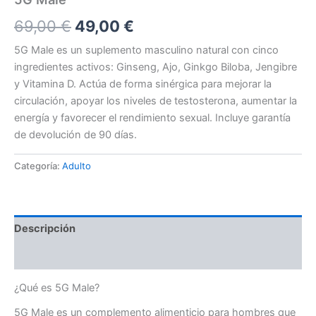
El
El
69,00
€
49,00
€
precio
precio
5G Male es un suplemento masculino natural con cinco
ingredientes activos: Ginseng, Ajo, Ginkgo Biloba, Jengibre
original
actual
y Vitamina D. Actúa de forma sinérgica para mejorar la
era:
es:
circulación, apoyar los niveles de testosterona, aumentar la
energía y favorecer el rendimiento sexual. Incluye garantía
69,00 €.
49,00 €.
de devolución de 90 días.
Categoría:
Adulto
Descripción
Valoraciones (0)
¿Qué es 5G Male?
5G Male es un complemento alimenticio para hombres que