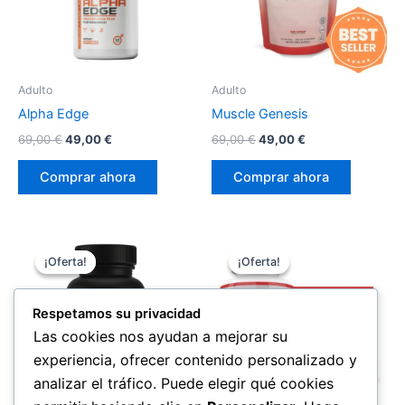
Adulto
Adulto
Alpha Edge
Muscle Genesis
El
El
El
El
69,00
€
49,00
€
69,00
€
49,00
€
precio
precio
precio
precio
original
actual
original
actual
Comprar ahora
Comprar ahora
era:
es:
era:
es:
69,00 €.
49,00 €.
69,00 €.
49,00 €.
¡Oferta!
¡Oferta!
¡Oferta!
¡Oferta!
Respetamos su privacidad
Las cookies nos ayudan a mejorar su
experiencia, ofrecer contenido personalizado y
analizar el tráfico. Puede elegir qué cookies