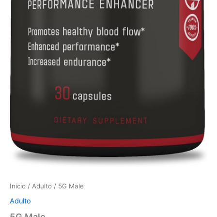
Inicio
/
Adulto
/ 5G Male
Adulto
5G Male