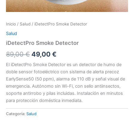
Inicio
/
Salud
/ iDetectPro Smoke Detector
Salud
iDetectPro Smoke Detector
El
El
89,00
€
49,00
€
precio
precio
El iDetectPro Smoke Detector es un detector de humo de
doble sensor fotoeléctrico con sistema de alerta precoz
original
actual
EarlySense50 (50 ppm), alarma de 110 dB y señal visual de
era:
es:
emergencia. Autónomo sin Wi-Fi, con sello antiinsectos,
soporte antirrobo y pilas incluidas. Instalación en minutos
89,00 €.
49,00 €.
para protección doméstica inmediata.
Categoría:
Salud