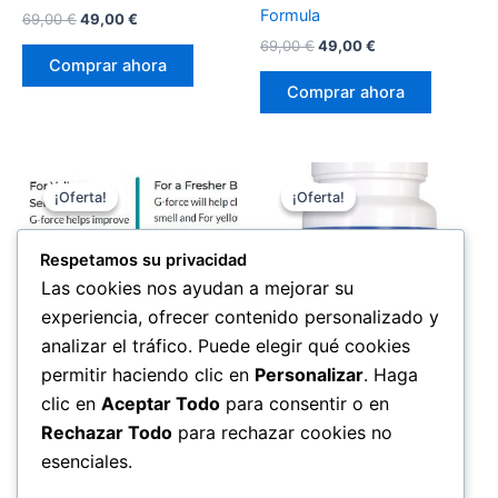
Formula
El
El
69,00
€
49,00
€
precio
precio
El
El
69,00
€
49,00
€
original
actual
precio
precio
Comprar ahora
era:
es:
original
actual
Comprar ahora
69,00 €.
49,00 €.
era:
es:
69,00 €.
49,00 €.
¡Oferta!
¡Oferta!
¡Oferta!
¡Oferta!
Respetamos su privacidad
Las cookies nos ayudan a mejorar su
experiencia, ofrecer contenido personalizado y
analizar el tráfico. Puede elegir qué cookies
Salud
permitir haciendo clic en
Personalizar
. Haga
GForce
Salud
clic en
Aceptar Todo
para consentir o en
El
El
69,00
€
49,00
€
Flexopril Ultra
Rechazar Todo
para rechazar cookies no
precio
precio
original
actual
El
El
69,00
€
49,00
€
esenciales.
Comprar ahora
era:
es:
precio
precio
69,00 €.
49,00 €.
original
actual