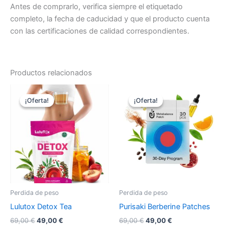
Antes de comprarlo, verifica siempre el etiquetado
completo, la fecha de caducidad y que el producto cuenta
con las certificaciones de calidad correspondientes.
Productos relacionados
¡Oferta!
¡Oferta!
¡Oferta!
¡Oferta!
Perdida de peso
Perdida de peso
Lulutox Detox Tea
Purisaki Berberine Patches
El
El
El
El
69,00
€
49,00
€
69,00
€
49,00
€