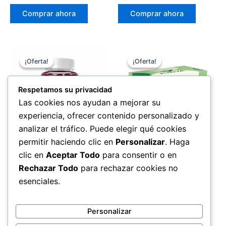
precio
precio
precio
precio
original
actual
original
actual
Comprar ahora
Comprar ahora
era:
es:
era:
es:
69,00 €.
49,00 €.
69,00 €.
49,00 €.
¡Oferta!
¡Oferta!
¡Oferta!
¡Oferta!
Respetamos su privacidad
Las cookies nos ayudan a mejorar su
experiencia, ofrecer contenido personalizado y
analizar el tráfico. Puede elegir qué cookies
permitir haciendo clic en
Personalizar
. Haga
Perdida de peso
Perdida de peso
clic en
Aceptar Todo
para consentir o en
Leava Diet Gummies
Puriva Diet
Rechazar Todo
para rechazar cookies no
El
El
El
El
69,00
€
49,00
€
69,00
€
49,00
€
esenciales.
precio
precio
precio
precio
original
actual
original
actual
Comprar ahora
Comprar ahora
era:
es:
era:
es:
Personalizar
69,00 €.
49,00 €.
69,00 €.
49,00 €.