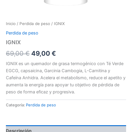
Inicio
/
Perdida de peso
/ IGNIX
Perdida de peso
IGNIX
El
El
69,00
€
49,00
€
precio
precio
IGNIX es un quemador de grasa termogénico con Té Verde
EGCG, capsaicina, Garcinia Cambogia, L-Carnitina y
original
actual
Cafeína Anhidra. Acelera el metabolismo, reduce el apetito y
era:
es:
aumenta la energía para apoyar tu objetivo de pérdida de
peso de forma eficaz y progresiva.
69,00 €.
49,00 €.
Categoría:
Perdida de peso
Descripción