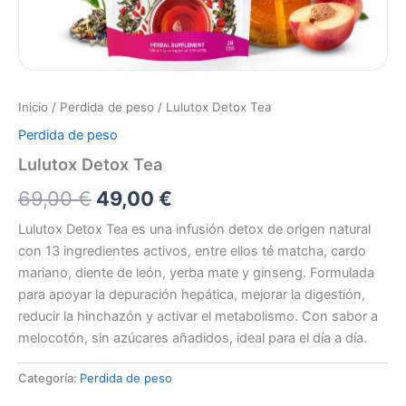
Inicio
/
Perdida de peso
/ Lulutox Detox Tea
Perdida de peso
Lulutox Detox Tea
El
El
69,00
€
49,00
€
precio
precio
Lulutox Detox Tea es una infusión detox de origen natural
con 13 ingredientes activos, entre ellos té matcha, cardo
original
actual
mariano, diente de león, yerba mate y ginseng. Formulada
era:
es:
para apoyar la depuración hepática, mejorar la digestión,
reducir la hinchazón y activar el metabolismo. Con sabor a
69,00 €.
49,00 €.
melocotón, sin azúcares añadidos, ideal para el día a día.
Categoría:
Perdida de peso