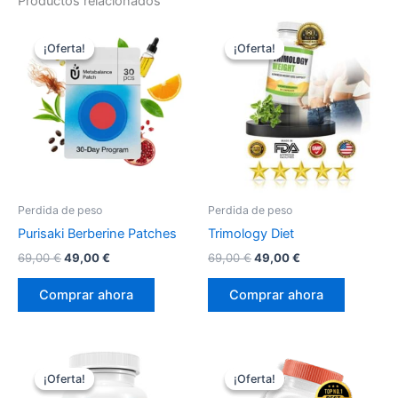
Productos relacionados
¡Oferta!
¡Oferta!
¡Oferta!
¡Oferta!
Perdida de peso
Perdida de peso
Purisaki Berberine Patches
Trimology Diet
El
El
El
El
69,00
€
49,00
€
69,00
€
49,00
€
precio
precio
precio
precio
original
actual
original
actual
Comprar ahora
Comprar ahora
era:
es:
era:
es:
69,00 €.
49,00 €.
69,00 €.
49,00 €.
¡Oferta!
¡Oferta!
¡Oferta!
¡Oferta!