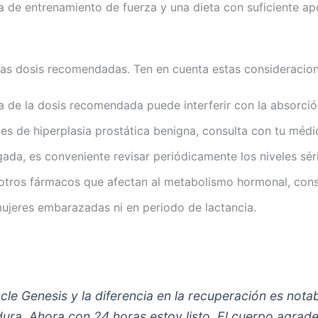
de entrenamiento de fuerza y una dieta con suficiente apo
las dosis recomendadas. Ten en cuenta estas consideracion
de la dosis recomendada puede interferir con la absorció
es de hiperplasia prostática benigna, consulta con tu méd
da, es conveniente revisar periódicamente los niveles séri
u otros fármacos que afectan al metabolismo hormonal, con
ujeres embarazadas ni en periodo de lactancia.
e Genesis y la diferencia en la recuperación es notab
dura. Ahora con 24 horas estoy listo. El cuerpo agrade