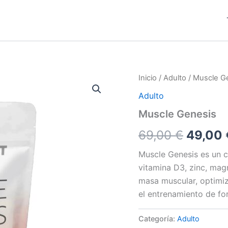
Inicio
/
Adulto
/ Muscle G
Adulto
Muscle Genesis
El
69,00
€
49,00
precio
Muscle Genesis es un 
vitamina D3, zinc, magn
origina
masa muscular, optimiz
era:
el entrenamiento de fo
69,00 
Categoría:
Adulto