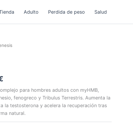
Tienda
Adulto
Perdida de peso
Salud
enesis
El
€
precio
complejo para hombres adultos con myHMB,
esio, fenogreco y Tribulus Terrestris. Aumenta la
l
actual
a la testosterona y acelera la recuperación tras
es:
rma natural.
€.
49,00 €.