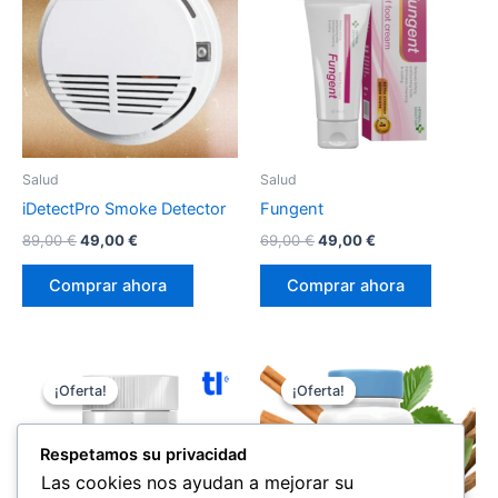
Salud
Salud
iDetectPro Smoke Detector
Fungent
El
El
El
El
89,00
€
49,00
€
69,00
€
49,00
€
precio
precio
precio
precio
original
actual
original
actual
Comprar ahora
Comprar ahora
era:
es:
era:
es:
89,00 €.
49,00 €.
69,00 €.
49,00 €.
¡Oferta!
¡Oferta!
¡Oferta!
¡Oferta!
Respetamos su privacidad
Las cookies nos ayudan a mejorar su