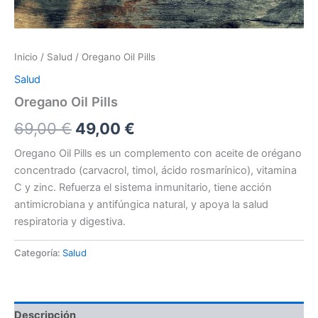
Inicio
/
Salud
/ Oregano Oil Pills
Salud
Oregano Oil Pills
El
El
69,00
€
49,00
€
precio
precio
Oregano Oil Pills es un complemento con aceite de orégano
concentrado (carvacrol, timol, ácido rosmarínico), vitamina
original
actual
C y zinc. Refuerza el sistema inmunitario, tiene acción
era:
es:
antimicrobiana y antifúngica natural, y apoya la salud
respiratoria y digestiva.
69,00 €.
49,00 €.
Categoría:
Salud
Descripción