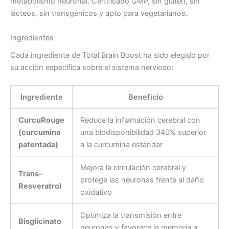
metabolismo neuronal. Certificado GMP, sin gluten, sin
lácteos, sin transgénicos y apto para vegetarianos.
Ingredientes
Cada ingrediente de Total Brain Boost ha sido elegido por
su acción específica sobre el sistema nervioso:
Ingrediente
Beneficio
CurcuRouge
Reduce la inflamación cerebral con
(curcumina
una biodisponibilidad 340% superior
patentada)
a la curcumina estándar
Mejora la circulación cerebral y
Trans-
protege las neuronas frente al daño
Resveratrol
oxidativo
Optimiza la transmisión entre
Bisglicinato
neuronas y favorece la memoria a