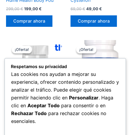
Hume Health Body Pod
Cystenon
El
El
El
El
299,00
€
199,00
€
69,00
€
49,00
€
precio
precio
precio
precio
original
actual
original
actual
Comprar ahora
Comprar ahora
era:
es:
era:
es:
299,00 €.
199,00 €.
69,00 €.
49,00 €.
¡Oferta!
¡Oferta!
¡Oferta!
¡Oferta!
Respetamos su privacidad
Las cookies nos ayudan a mejorar su
experiencia, ofrecer contenido personalizado y
analizar el tráfico. Puede elegir qué cookies
permitir haciendo clic en
Personalizar
. Haga
Salud
Salud
clic en
Aceptar Todo
para consentir o en
Cardio A
Flexopril Ultra
Rechazar Todo
para rechazar cookies no
El
El
El
El
esenciales.
69,00
€
49,00
€
69,00
€
49,00
€
precio
precio
precio
precio
original
actual
original
actual
Comprar ahora
Comprar ahora