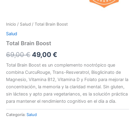
Inicio
/
Salud
/ Total Brain Boost
Salud
Total Brain Boost
El
El
69,00
€
49,00
€
precio
precio
Total Brain Boost es un complemento nootrópico que
combina CurcuRouge, Trans-Resveratrol, Bisglicinato de
original
actual
Magnesio, Vitamina B12, Vitamina D y Folato para mejorar la
era:
es:
concentración, la memoria y la claridad mental. Sin gluten,
sin lácteos y apto para vegetarianos, es la solución práctica
69,00 €.
49,00 €.
para mantener el rendimiento cognitivo en el día a día.
Categoría:
Salud