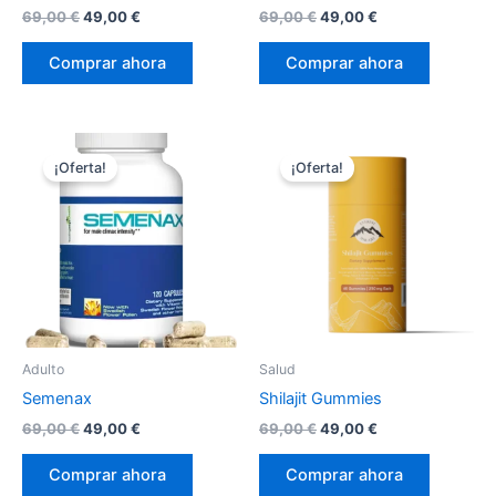
El
El
El
El
69,00
€
49,00
€
69,00
€
49,00
€
precio
precio
precio
precio
original
actual
original
actual
Comprar ahora
Comprar ahora
era:
es:
era:
es:
69,00 €.
49,00 €.
69,00 €.
49,00 €.
¡Oferta!
¡Oferta!
Adulto
Salud
Semenax
Shilajit Gummies
El
El
El
El
69,00
€
49,00
€
69,00
€
49,00
€
precio
precio
precio
precio
original
actual
original
actual
Comprar ahora
Comprar ahora
era:
es:
era:
es: