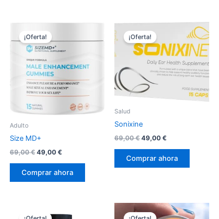
69,00 €.
49,00 €.
69,00 €.
49,00 €.
¡Oferta!
¡Oferta!
Salud
Sonixine
Adulto
El
El
69,00
€
49,00
€
Size MD+
precio
precio
El
El
69,00
€
49,00
€
original
actual
Comprar ahora
precio
precio
era:
es:
original
actual
69,00 €.
49,00 €.
Comprar ahora
era:
es:
69,00 €.
49,00 €.
¡Oferta!
¡Oferta!