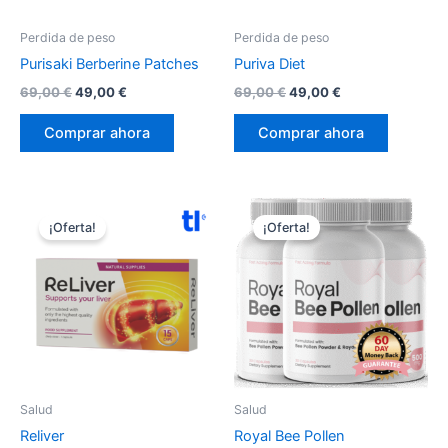
Perdida de peso
Perdida de peso
Purisaki Berberine Patches
Puriva Diet
El
El
El
El
69,00
€
49,00
€
69,00
€
49,00
€
precio
precio
precio
precio
original
actual
original
actual
Comprar ahora
Comprar ahora
era:
es:
era:
es:
69,00 €.
49,00 €.
69,00 €.
49,00 €.
¡Oferta!
¡Oferta!
Salud
Salud
Reliver
Royal Bee Pollen