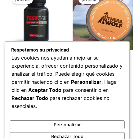
Respetamos su privacidad
Adulto
Salud
Las cookies nos ayudan a mejorar su
Testosil
TheraWolf Neuro Balm
experiencia, ofrecer contenido personalizado y
El
El
El
El
69,00
€
49,00
€
69,00
€
49,00
€
analizar el tráfico. Puede elegir qué cookies
precio
precio
precio
precio
permitir haciendo clic en
Personalizar
. Haga
original
actual
original
actual
Comprar ahora
Comprar ahora
era:
es:
era:
es:
clic en
Aceptar Todo
para consentir o en
69,00 €.
49,00 €.
69,00 €.
49,00 €.
Rechazar Todo
para rechazar cookies no
esenciales.
←
1
2
3
4
5
6
7
→
Personalizar
Rechazar Todo