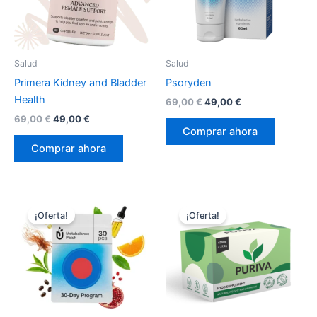
Salud
Salud
Primera Kidney and Bladder
Psoryden
Health
El
El
69,00
€
49,00
€
precio
precio
El
El
69,00
€
49,00
€
original
actual
precio
precio
Comprar ahora
era:
es:
original
actual
Comprar ahora
69,00 €.
49,00 €.
era:
es:
69,00 €.
49,00 €.
¡Oferta!
¡Oferta!