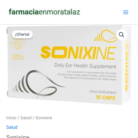
Ir
al
contenido
¡Oferta!
Inicio
/
Salud
/ Sonixine
Salud
Sonixine