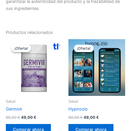
garantizar la autenticidad del producto y la trazabilidad de
sus ingredientes.
Productos relacionados
¡Oferta!
¡Oferta!
¡Oferta!
¡Oferta!
Salud
Salud
Germivir
Hypnozio
El
El
El
El
69,00
€
49,00
€
69,00
€
49,00
€
precio
precio
precio
precio
original
actual
original
actual
Comprar ahora
Comprar ahora