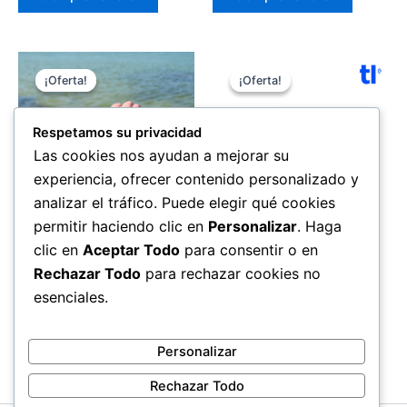
era:
es:
era:
es:
69,00 €.
49,00 €.
69,00 €.
49,00 €.
¡Oferta!
¡Oferta!
¡Oferta!
¡Oferta!
Respetamos su privacidad
Las cookies nos ayudan a mejorar su
experiencia, ofrecer contenido personalizado y
analizar el tráfico. Puede elegir qué cookies
permitir haciendo clic en
Personalizar
. Haga
Salud
Salud
clic en
Aceptar Todo
para consentir o en
Hume Health Wrist Band
Gluconax
Rechazar Todo
para rechazar cookies no
El
El
El
El
199,00
€
149,00
€
69,00
€
49,00
€
esenciales.
precio
precio
precio
precio
original
actual
original
actual
Comprar ahora
Comprar ahora
era:
es:
era:
es:
Personalizar
199,00 €.
149,00 €.
69,00 €.
49,00 €.
Rechazar Todo