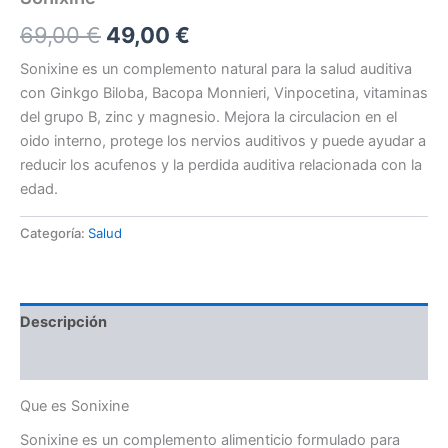
El
El
69,00
€
49,00
€
precio
precio
Sonixine es un complemento natural para la salud auditiva
con Ginkgo Biloba, Bacopa Monnieri, Vinpocetina, vitaminas
original
actual
del grupo B, zinc y magnesio. Mejora la circulacion en el
era:
es:
oido interno, protege los nervios auditivos y puede ayudar a
reducir los acufenos y la perdida auditiva relacionada con la
69,00 €.
49,00 €.
edad.
Categoría:
Salud
Descripción
Valoraciones (0)
Que es Sonixine
Sonixine es un complemento alimenticio formulado para