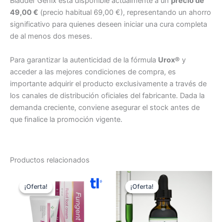
Bladder Genix está disponible actualmente a un
precio de
49,00 €
(precio habitual 69,00 €), representando un ahorro
significativo para quienes deseen iniciar una cura completa
de al menos dos meses.
Para garantizar la autenticidad de la fórmula
Urox®
y
acceder a las mejores condiciones de compra, es
importante adquirir el producto exclusivamente a través de
los canales de distribución oficiales del fabricante. Dada la
demanda creciente, conviene asegurar el stock antes de
que finalice la promoción vigente.
Productos relacionados
¡Oferta!
¡Oferta!
¡Oferta!
¡Oferta!