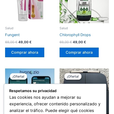
Salud
Salud
Fungent
Chlorophyll Drops
El
El
El
El
69,00
€
49,00
€
69,00
€
49,00
€
precio
precio
precio
precio
original
actual
original
actual
Comprar ahora
Comprar ahora
era:
es:
era:
es:
69,00 €.
49,00 €.
69,00 €.
49,00 €.
¡Oferta!
¡Oferta!
¡Oferta!
¡Oferta!
Respetamos su privacidad
Las cookies nos ayudan a mejorar su
experiencia, ofrecer contenido personalizado y
analizar el tráfico. Puede elegir qué cookies