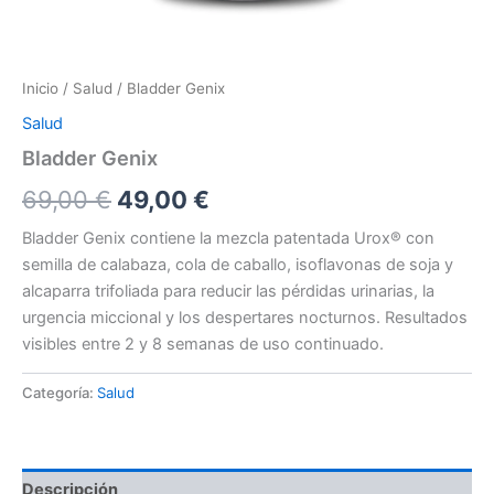
Inicio
/
Salud
/ Bladder Genix
Salud
Bladder Genix
El
El
69,00
€
49,00
€
precio
precio
Bladder Genix contiene la mezcla patentada Urox® con
semilla de calabaza, cola de caballo, isoflavonas de soja y
original
actual
alcaparra trifoliada para reducir las pérdidas urinarias, la
era:
es:
urgencia miccional y los despertares nocturnos. Resultados
visibles entre 2 y 8 semanas de uso continuado.
69,00 €.
49,00 €.
Categoría:
Salud
Descripción