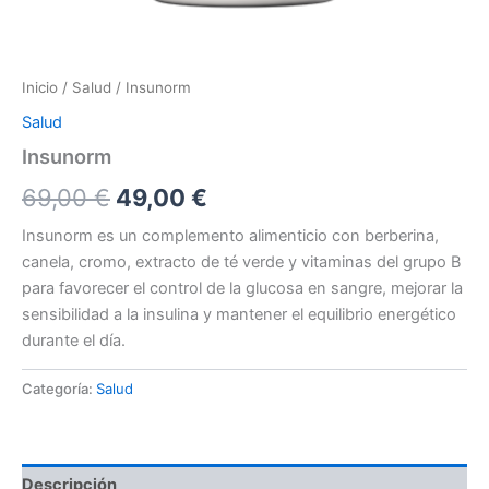
Inicio
/
Salud
/ Insunorm
Salud
Insunorm
El
El
69,00
€
49,00
€
precio
precio
Insunorm es un complemento alimenticio con berberina,
canela, cromo, extracto de té verde y vitaminas del grupo B
original
actual
para favorecer el control de la glucosa en sangre, mejorar la
era:
es:
sensibilidad a la insulina y mantener el equilibrio energético
durante el día.
69,00 €.
49,00 €.
Categoría:
Salud
Descripción