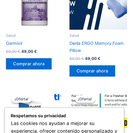
Salud
Salud
Germivir
Derila ERGO Memory Foam
Pillow
El
El
69,00
€
49,00
€
precio
precio
El
El
69,00
€
49,00
€
original
actual
precio
precio
Comprar ahora
era:
es:
original
actual
Comprar ahora
69,00 €.
49,00 €.
era:
es:
69,00 €.
49,00 €.
¡Oferta!
¡Oferta!
¡Oferta!
¡Oferta!
Respetamos su privacidad
Las cookies nos ayudan a mejorar su
experiencia, ofrecer contenido personalizado y