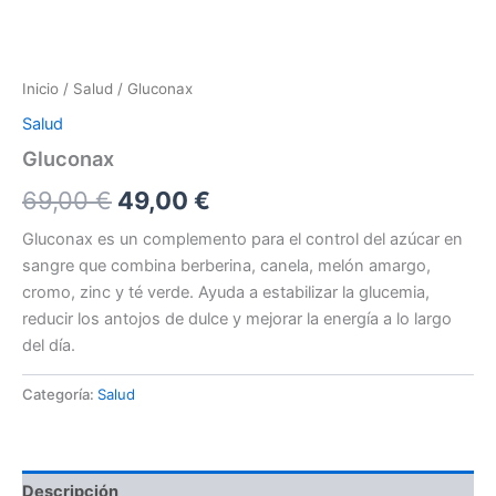
Inicio
/
Salud
/ Gluconax
Salud
Gluconax
El
El
69,00
€
49,00
€
precio
precio
Gluconax es un complemento para el control del azúcar en
sangre que combina berberina, canela, melón amargo,
original
actual
cromo, zinc y té verde. Ayuda a estabilizar la glucemia,
era:
es:
reducir los antojos de dulce y mejorar la energía a lo largo
del día.
69,00 €.
49,00 €.
Categoría:
Salud
Descripción