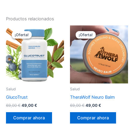
Productos relacionados
¡Oferta!
¡Oferta!
¡Oferta!
¡Oferta!
Salud
Salud
GlucoTrust
TheraWolf Neuro Balm
El
El
El
El
69,00
€
49,00
€
69,00
€
49,00
€
precio
precio
precio
precio
original
actual
original
actual
Comprar ahora
Comprar ahora
era:
es:
era:
es:
69,00 €.
49,00 €.
69,00 €.
49,00 €.