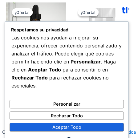
¡Oferta!
¡Oferta!
¡Oferta!
¡Oferta!
Respetamos su privacidad
Las cookies nos ayudan a mejorar su
experiencia, ofrecer contenido personalizado y
analizar el tráfico. Puede elegir qué cookies
permitir haciendo clic en
Personalizar
. Haga
Salud
Salud
clic en
Aceptar Todo
para consentir o en
Chlorophyll Drops
Cardio A
Rechazar Todo
para rechazar cookies no
El
El
El
El
69,00
€
49,00
€
69,00
€
49,00
€
esenciales.
precio
precio
precio
precio
original
actual
original
actual
Comprar ahora
Comprar ahora
era:
es:
era:
es:
Personalizar
69,00 €.
49,00 €.
69,00 €.
49,00 €.
Rechazar Todo
Aceptar Todo
Copyright © 2026 Farmacia en Moratalaz |
Aviso Legal
|
Política