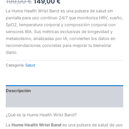
El
El
199,00
€
149,00
€
precio
precio
La Hume Health Wrist Band es una pulsera de salud sin
pantalla para uso continuo 24/7 que monitoriza HRV, sueño,
original
actual
SpO2, temperatura corporal y composición corporal con
era:
es:
sensores BIA. Sus métricas exclusivas de longevidad y
metabolismo, analizadas por IA, convierten los datos en
199,00 €.
149,00 €.
recomendaciones concretas para mejorar tu bienestar
diario.
Categoría:
Salud
Descripción
Valoraciones (0)
¿Qué es la Hume Health Wrist Band?
La
Hume Health Wrist Band
es una pulsera de salud de uso