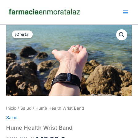
Ir
al
contenido
¡Oferta!
Inicio
/
Salud
/ Hume Health Wrist Band
Salud
Hume Health Wrist Band