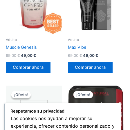
Adulto
Adulto
Muscle Genesis
Max Vibe
El
El
El
El
69,00
€
49,00
€
69,00
€
49,00
€
precio
precio
precio
precio
original
actual
original
actual
Comprar ahora
Comprar ahora
era:
es:
era:
es:
69,00 €.
49,00 €.
69,00 €.
49,00 €.
¡Oferta!
¡Oferta!
¡Oferta!
¡Oferta!
Respetamos su privacidad
Las cookies nos ayudan a mejorar su
experiencia, ofrecer contenido personalizado y