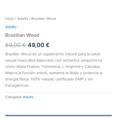
Inicio
/
Adulto
/ Brazilian Wood
Adulto
Brazilian Wood
El
El
69,00
€
49,00
€
precio
precio
Brazilian Wood es un suplemento natural para la salud
sexual masculina elaborado con extractos amazónicos
original
actual
como Muira Puama, Yohimbina, L-Arginina y Catuaba.
era:
es:
Mejora la función eréctil, aumenta la libido y potencia la
energía física. 100% natural, certificado GMP y sin
69,00 €.
49,00 €.
transgénicos.
Categoría:
Adulto