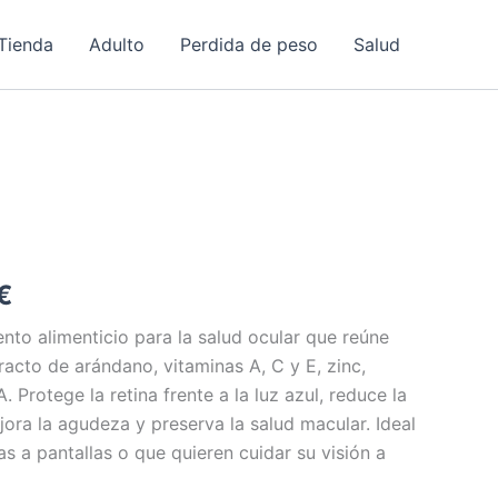
Tienda
Adulto
Perdida de peso
Salud
El
€
precio
nto alimenticio para la salud ocular que reúne
tracto de arándano, vitaminas A, C y E, zinc,
l
actual
Protege la retina frente a la luz azul, reduce la
es:
ejora la agudeza y preserva la salud macular. Ideal
s a pantallas o que quieren cuidar su visión a
€.
49,00 €.