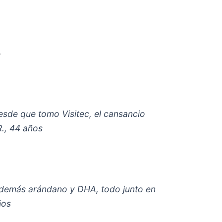
.
Desde que tomo Visitec, el cansancio
R., 44 años
 además arándano y DHA, todo junto en
ños