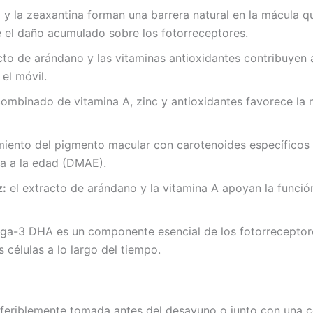
a y la zeaxantina forman una barrera natural en la mácula qu
ce el daño acumulado sobre los fotorreceptores.
cto de arándano y las vitaminas antioxidantes contribuyen a
el móvil.
ombinado de vitamina A, zinc y antioxidantes favorece la ni
iento del pigmento macular con carotenoides específicos es
a a la edad (DMAE).
z:
el extracto de arándano y la vitamina A apoyan la función
a-3 DHA es un componente esencial de los fotorreceptores
 células a lo largo del tiempo.
eferiblemente tomada antes del desayuno o junto con una 