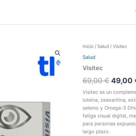
Inicio
/
Salud
/ Visitec
Salud
Visitec
El
69,00
€
49,00
precio
Visitec es un compleme
luteína, zeaxantina, ex
origina
selenio y Omega-3 DHA. 
era:
fatiga visual digital, m
para personas expuesta
69,00 
largo plazo.