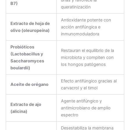
uñas y favorece la
B7)
queratinización
Antioxidante potente con
Extracto de hoja de
acción antifúngica e
olivo (oleuropeína)
inmunomoduladora
Probióticos
Restauran el equilibrio de la
(Lactobacillus y
microbiota y compiten con
Saccharomyces
los hongos patógenos
boulardii)
Efecto antifúngico gracias al
Aceite de orégano
carvacrol y el timol
Agente antifúngico y
Extracto de ajo
antimicrobiano de amplio
(alicina)
espectro
Desestabiliza la membrana