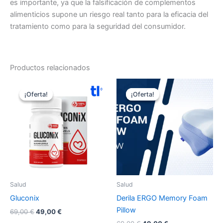
es importante, ya que la falsificación de complementos
alimenticios supone un riesgo real tanto para la eficacia del
tratamiento como para la seguridad del consumidor.
Productos relacionados
¡Oferta!
¡Oferta!
¡Oferta!
¡Oferta!
Salud
Salud
Gluconix
Derila ERGO Memory Foam
Pillow
El
El
69,00
€
49,00
€
precio
precio
El
El