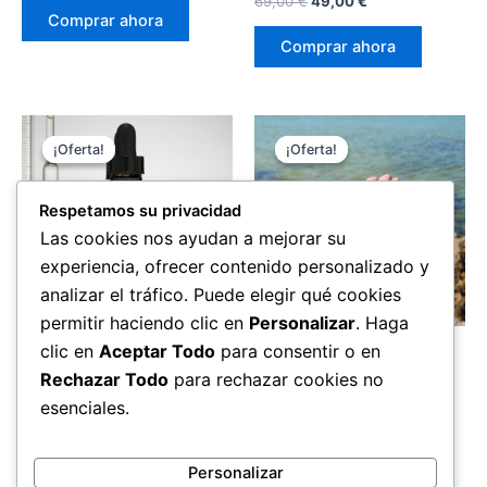
69,00
€
49,00
€
original
actual
precio
precio
Comprar ahora
era:
es:
original
actual
Comprar ahora
69,00 €.
49,00 €.
era:
es:
69,00 €.
49,00 €.
¡Oferta!
¡Oferta!
¡Oferta!
¡Oferta!
Respetamos su privacidad
Las cookies nos ayudan a mejorar su
experiencia, ofrecer contenido personalizado y
analizar el tráfico. Puede elegir qué cookies
permitir haciendo clic en
Personalizar
. Haga
Salud
Salud
clic en
Aceptar Todo
para consentir o en
Chlorophyll Drops
Hume Health Wrist Band
Rechazar Todo
para rechazar cookies no
El
El
El
El
69,00
€
49,00
€
199,00
€
149,00
€
esenciales.
precio
precio
precio
precio
original
actual
original
actual
Comprar ahora
Comprar ahora
era:
es:
era:
es:
Personalizar
69,00 €.
49,00 €.
199,00 €.
149,00 €.