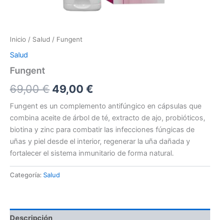
Inicio
/
Salud
/ Fungent
Salud
Fungent
El
El
69,00
€
49,00
€
precio
precio
Fungent es un complemento antifúngico en cápsulas que
combina aceite de árbol de té, extracto de ajo, probióticos,
original
actual
biotina y zinc para combatir las infecciones fúngicas de
era:
es:
uñas y piel desde el interior, regenerar la uña dañada y
fortalecer el sistema inmunitario de forma natural.
69,00 €.
49,00 €.
Categoría:
Salud
Descripción