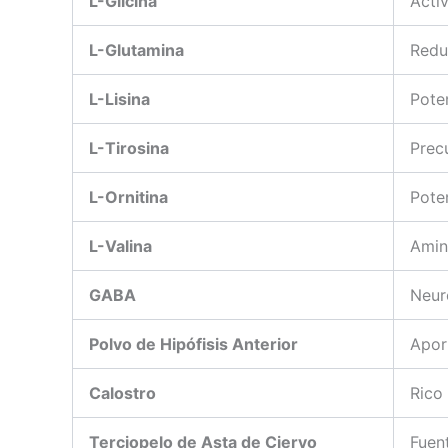
L-Glicina
Acti
L-Glutamina
Redu
L-Lisina
Pote
L-Tirosina
Prec
L-Ornitina
Poten
L-Valina
Amin
GABA
Neur
Polvo de Hipófisis Anterior
Apor
Calostro
Rico
Terciopelo de Asta de Ciervo
Fuen