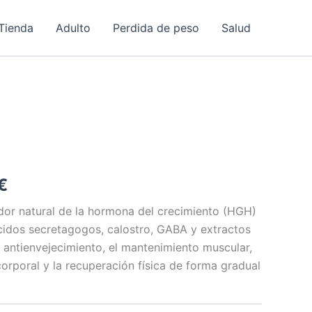
Tienda
Adulto
Perdida de peso
Salud
El
€
precio
or natural de la hormona del crecimiento (HGH)
idos secretagogos, calostro, GABA y extractos
l
actual
l antienvejecimiento, el mantenimiento muscular,
es:
orporal y la recuperación física de forma gradual
€.
49,00 €.