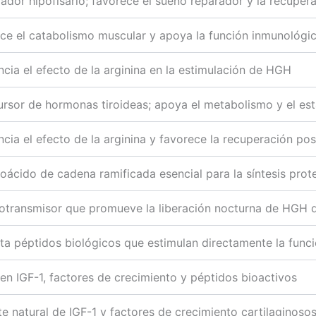
vador hipofisario; favorece el sueño reparador y la recuper
ce el catabolismo muscular y apoya la función inmunológi
ncia el efecto de la arginina en la estimulación de HGH
ursor de hormonas tiroideas; apoya el metabolismo y el es
cia el efecto de la arginina y favorece la recuperación pos
oácido de cadena ramificada esencial para la síntesis prot
otransmisor que promueve la liberación nocturna de HGH d
ta péptidos biológicos que estimulan directamente la funci
 en IGF-1, factores de crecimiento y péptidos bioactivos
te natural de IGF-1 y factores de crecimiento cartilaginoso