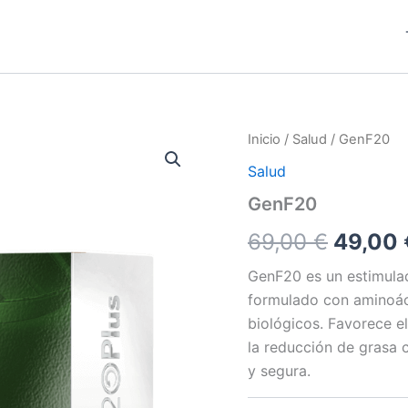
Inicio
/
Salud
/ GenF20
Salud
GenF20
El
69,00
€
49,00
precio
GenF20 es un estimulad
formulado con aminoác
origina
biológicos. Favorece e
era:
la reducción de grasa c
y segura.
69,00 