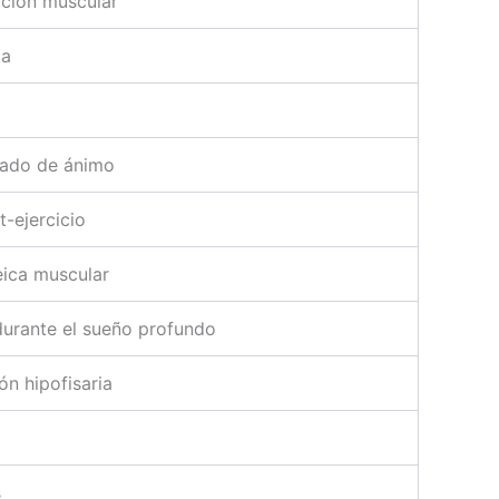
ación muscular
ca
tado de ánimo
t-ejercicio
eica muscular
urante el sueño profundo
ón hipofisaria
s