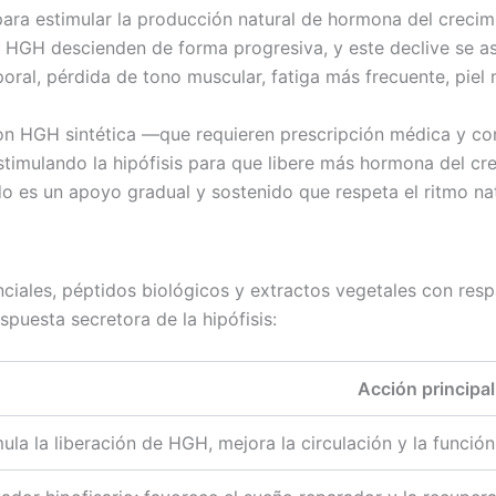
ara estimular la producción natural de hormona del creci
 de HGH descienden de forma progresiva, y este declive se
al, pérdida de tono muscular, fatiga más frecuente, piel 
con HGH sintética —que requieren prescripción médica y c
estimulando la hipófisis para que libere más hormona del cr
ado es un apoyo gradual y sostenido que respeta el ritmo na
es, péptidos biológicos y extractos vegetales con respaldo
puesta secretora de la hipófisis:
Acción principal
ula la liberación de HGH, mejora la circulación y la funció