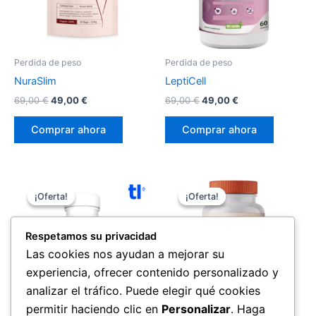
Perdida de peso
Perdida de peso
NuraSlim
LeptiCell
El
El
El
El
69,00
€
49,00
€
69,00
€
49,00
€
precio
precio
precio
precio
original
actual
original
actual
Comprar ahora
Comprar ahora
era:
es:
era:
es:
69,00 €.
49,00 €.
69,00 €.
49,00 €.
¡Oferta!
¡Oferta!
¡Oferta!
¡Oferta!
Respetamos su privacidad
Las cookies nos ayudan a mejorar su
experiencia, ofrecer contenido personalizado y
analizar el tráfico. Puede elegir qué cookies
permitir haciendo clic en
Personalizar
. Haga